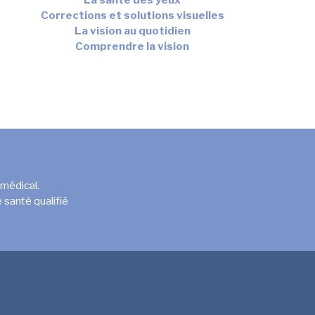
Corrections et solutions visuelles
La vision au quotidien
Comprendre la vision
 médical.
 santé qualifié