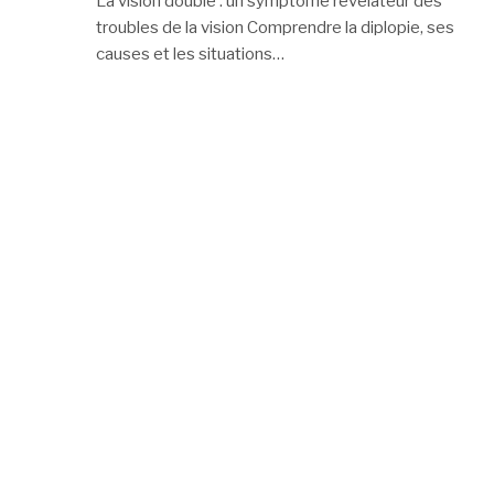
La vision double : un symptôme révélateur des
troubles de la vision Comprendre la diplopie, ses
causes et les situations…